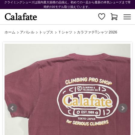
クライミングシューズは国内最大規模の品揃え。初めての一足から最新の本気シューズまで常
時約100モデル取り揃えています。
ホーム
>
アパレル
>
トップス
>
Ｔシャツ
>
カラファテTシャツ 2026