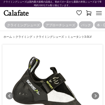
クライミングシューズは国内最大規模の品揃え。初めての一足から最新の本気シューズまで常
時約100モデル取り揃えています。
クライミングシューズ
アプローチシューズ
パック
本・
ホーム
>
クライミング
>
クライミングシューズ
>
ミュータント3.0LV