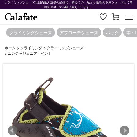
クライミングシューズは国内最大規模の品揃え。初めての一足から最新の本気シューズまで常
時約100モデル取り揃えています。
クライミングシューズ
アプローチシューズ
パック
本・
ホーム
>
クライミング
>
クライミングシューズ
>
ニンジャジュニア・ベント