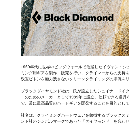
1960年代に世界のビッグウォールで活躍したイヴォン・
ミング用ギアを製作、販売を行い、クライマーからの支持を
残置ピトンを極力残さないクリーンクライミングの潮流を
ブラックダイヤモンド社は、氏が設立したシュイナードイ
ーのためのメーカーとして1989年に設立。信頼できる道
で、常に最高品質のハードギアを開発することを目的とし
社名は、クライミングハードウェアを象徴するブラックスミ
ント社のシンボルマークであった「ダイヤモンド」を合わ