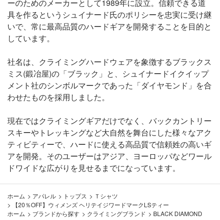
ーのためのメーカーとして1989年に設立。信頼できる道
具を作るというシュイナード氏のポリシーを忠実に受け継
いで、常に最高品質のハードギアを開発することを目的と
しています。
社名は、クライミングハードウェアを象徴するブラックス
ミス(鍛冶屋)の「ブラック」と、シュイナードイクイップ
メント社のシンボルマークであった「ダイヤモンド」を合
わせたものを採用しました。
現在ではクライミングギアだけでなく、バックカントリー
スキーやトレッキングなど大自然を舞台にした様々なアク
ティビティーで、ハードに使える高品質で信頼姓の高いギ
アを開発。そのユーザーはアジア、ヨーロッパなどワール
ドワイドな広がりを見せるまでになっています。
ホーム
>
アパレル
>
トップス
>
Ｔシャツ
>
【20％OFF】ウィメンズ ヘリテイジワードマークLSティー
ホーム
>
ブランドから探す
>
クライミングブランド
>
BLACK DIAMOND