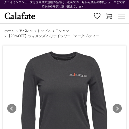
クライミングシューズは国内最大規模の品揃え。初めての一足から最新の本気シューズまで常
時約100モデル取り揃えています。
ホーム
>
アパレル
>
トップス
>
Ｔシャツ
>
【20％OFF】ウィメンズ ヘリテイジワードマークLSティー