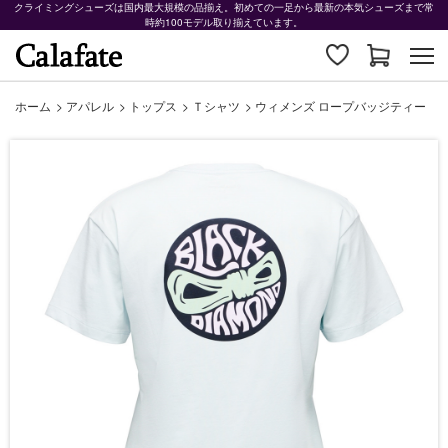
クライミングシューズは国内最大規模の品揃え。初めての一足から最新の本気シューズまで常
時約100モデル取り揃えています。
ホーム
>
アパレル
>
トップス
>
Ｔシャツ
>
ウィメンズ ロープバッジティー