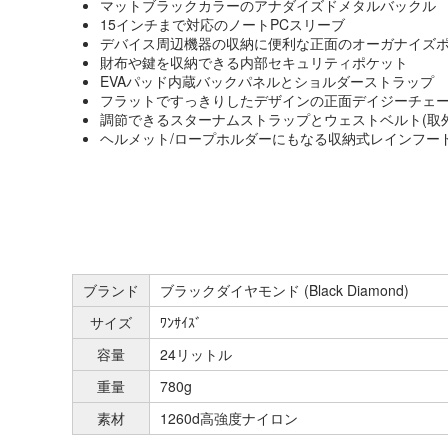
マットブラックカラーのアナダイズドメタルバックル
15インチまで対応のノートPCスリーブ
デバイス周辺機器の収納に便利な正面のオーガナイズ
財布や鍵を収納できる内部セキュリティポケット
EVAパッド内蔵バックパネルとショルダーストラップ
フラットですっきりしたデザインの正面デイジーチェ
調節できるスターナムストラップとウェストベルト(取
ヘルメット/ロープホルダーにもなる収納式レインフー
ブランド
ブラックダイヤモンド (Black Diamond)
サイズ
ﾜﾝｻｲｽﾞ
容量
24リットル
重量
780g
素材
1260d高強度ナイロン