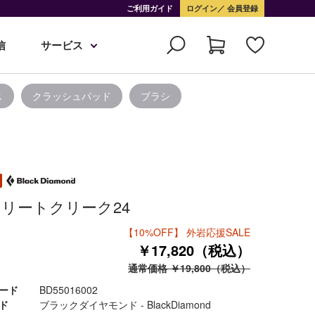
ご利用ガイド
ログイン
会員登録
信
サービス
ス
クラッシュパッド
ブラシ
リートクリーク24
【10%OFF】 外岩応援SALE
￥17,820（税込）
通常価格 ￥19,800（税込）
ード
BD55016002
ド
ブラックダイヤモンド - BlackDiamond