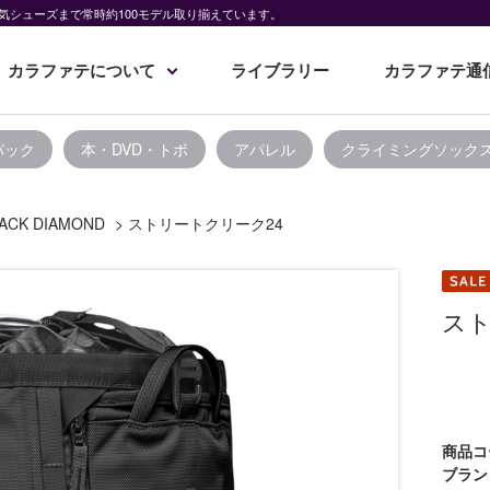
気シューズまで常時約100モデル取り揃えています。
カラファテについて
ライブラリー
カラファテ通
パック
本・DVD・トポ
アパレル
クライミングソック
ACK DIAMOND
>
ストリートクリーク24
スト
商品コ
ブラン