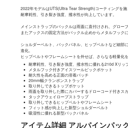
2022年モデルはUTS(Ultra Tear Strength)コーティ
耐摩耗性、引き裂き強度、撥水性が向上しています。
メインストラップのバックルは雨蓋に直付けされ、グロー
またアックスの固定方法がバックル止めからメタルフック
ショルダーベルト、バックパネル、ヒップベルトなど細部
進化。
ヒップベルトやフレームシートを外せば、さらなる軽量化
耐摩耗性、引き裂き強度、撥水性に優れる210d Xリップ
メタルフック付きアイスツールピックポケット
耐久性を高める正面の溶着パッチ
20mm幅クランポンストラップ
取り外しできるトップポケット
雨蓋を取り外した際にカバーするドローコード付きス
タックアウェイロープストラップ
取り外しできるヒップベルトやフレームシート
フィット感が向上した新型ショルダーベルト
吸湿性に優れる新型バックパネル
アイテム詳細 アルパインパッ