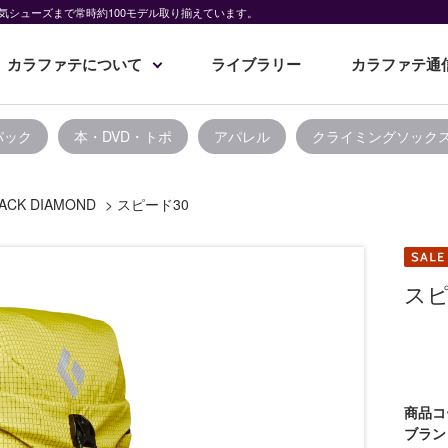
気シューズまで常時約100モデル取り揃えています。
カラファテについて
ライブラリー
カラファテ通
パック
本・DVD・トポ
アパレル
クライミングソック
ACK DIAMOND
>
スピード30
スピ
商品コ
ブラン