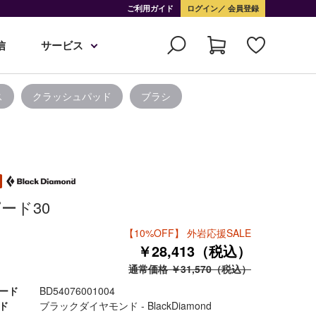
ご利用ガイド
ログイン
会員登録
信
サービス
ス
クラッシュパッド
ブラシ
ード30
【10%OFF】 外岩応援SALE
￥28,413（税込）
通常価格 ￥31,570（税込）
ード
BD54076001004
ド
ブラックダイヤモンド - BlackDiamond