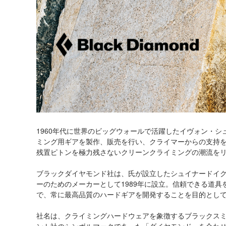
1960年代に世界のビッグウォールで活躍したイヴォン・
ミング用ギアを製作、販売を行い、クライマーからの支持を
残置ピトンを極力残さないクリーンクライミングの潮流を
ブラックダイヤモンド社は、氏が設立したシュイナードイ
ーのためのメーカーとして1989年に設立。信頼できる道
で、常に最高品質のハードギアを開発することを目的とし
社名は、クライミングハードウェアを象徴するブラックスミ
ント社のシンボルマークであった「ダイヤモンド」を合わ