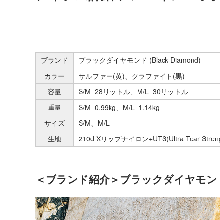
ブランド
ブラックダイヤモンド (Black Diamond)
カラー
サルファー(黄)、グラファイト(黒)
容量
S/M=28リットル、M/L=30リットル
重量
S/M=0.99kg、M/L=1.14kg
サイズ
S/M、M/L
生地
210d Xリップナイロン+UTS(Ultra Tear Str
＜ブランド紹介＞ブラックダイヤモンド (Bl