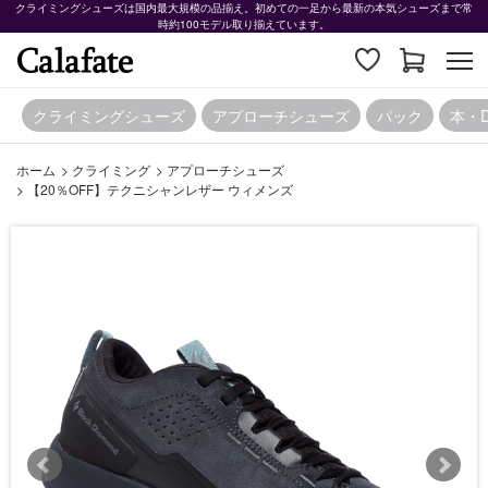
クライミングシューズは国内最大規模の品揃え。初めての一足から最新の本気シューズまで常
時約100モデル取り揃えています。
クライミングシューズ
アプローチシューズ
パック
本・
ホーム
>
クライミング
>
アプローチシューズ
>
【20％OFF】テクニシャンレザー ウィメンズ