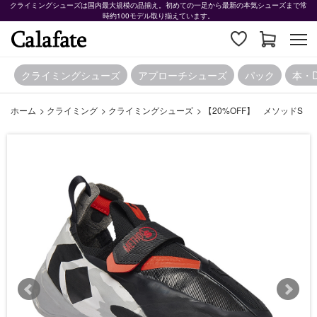
クライミングシューズは国内最大規模の品揃え。初めての一足から最新の本気シューズまで常
時約100モデル取り揃えています。
クライミングシューズ
アプローチシューズ
パック
本・
ホーム
>
クライミング
>
クライミングシューズ
>
【20%OFF】 メソッドS