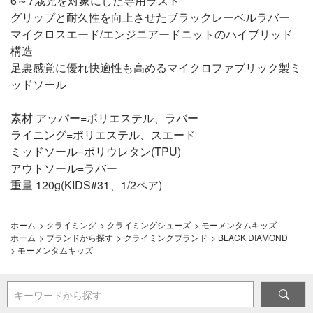
6～7歳児を対象にした専用ラスト
グリップと耐久性を向上させたブラックレーベルラバー
マイクロスエード/エンジニアードニットのハイブリッド
構造
足裏感覚に優れ快適性も高めるマイクロファブリック製ミ
ッドソール
素材 アッパー=ポリエステル、ラバー
ライニング=ポリエステル、スエード
ミッドソール=ポリウレタン(TPU)
アウトソール=ラバー
重量 120g(KIDS#31、1/2ペア)
ホーム
>
クライミング
>
クライミングシューズ
>
モーメンタムキッズ
ホーム
>
ブランドから探す
>
クライミングブランド
>
BLACK DIAMOND
>
モーメンタムキッズ
キーワードから探す