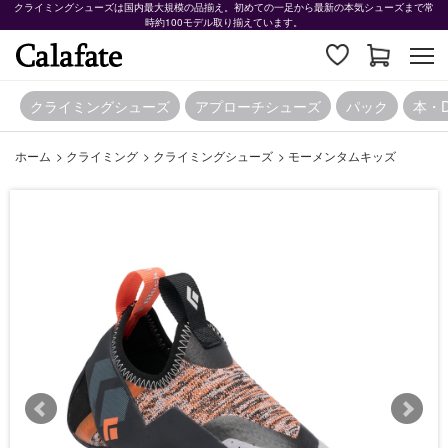
クライミングシューズは国内最大規模の品揃え。初めての一足から最新の本気シューズまで常
時約100モデル取り揃えています。
クライミングシューズ
アプローチシューズ
パック
本・
ホーム
>
クライミング
>
クライミングシューズ
>
モーメンタムキッズ