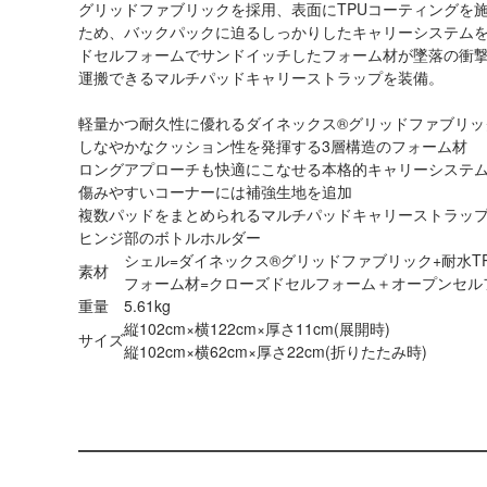
グリッドファブリックを採用、表面にTPUコーティングを
ため、バックパックに迫るしっかりしたキャリーシステム
ドセルフォームでサンドイッチしたフォーム材が墜落の衝
運搬できるマルチパッドキャリーストラップを装備。
軽量かつ耐久性に優れるダイネックス®グリッドファブリッ
しなやかなクッション性を発揮する3層構造のフォーム材
ロングアプローチも快適にこなせる本格的キャリーシステム
傷みやすいコーナーには補強生地を追加
複数パッドをまとめられるマルチパッドキャリーストラッ
ヒンジ部のボトルホルダー
シェル=ダイネックス®グリッドファブリック+耐水T
素材
フォーム材=クローズドセルフォーム＋オープンセル
重量
5.61kg
縦102cm×横122cm×厚さ11cm(展開時)
サイズ
縦102cm×横62cm×厚さ22cm(折りたたみ時)