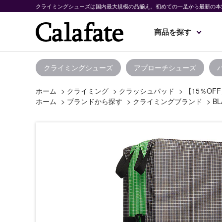
クライミングシューズは国内最大規模の品揃え。初めての一足から最新の本
商品を探す
クライミングシューズ
アプローチシューズ
ホーム
>
クライミング
>
クラッシュパッド
>
【15％OF
ホーム
>
ブランドから探す
>
クライミングブランド
>
BL