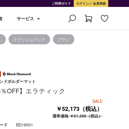
ご利用ガイド
ログイン
会員登録
信
サービス
ス
クラッシュパッド
ブラシ
ンドボルダーマット
5％OFF】エラティック
SALE
￥52,173（税込）
通常価格 ￥61,380（税込）
ード
BD18501