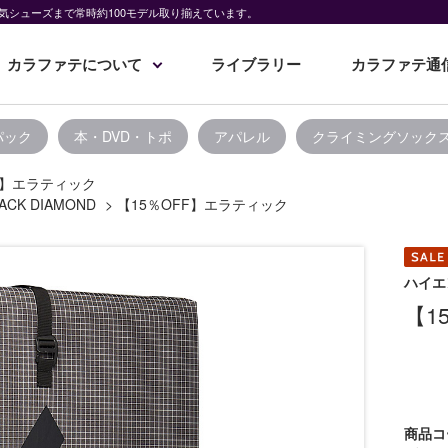
気シューズまで常時約100モデル取り揃えています。
カラファテについて
ライブラリー
カラファテ通
パック
本・DVD・トポ
アパレル
クライミングソック
F】エラティック
ACK DIAMOND
>
【15％OFF】エラティック
ハイエ
【1
商品コ