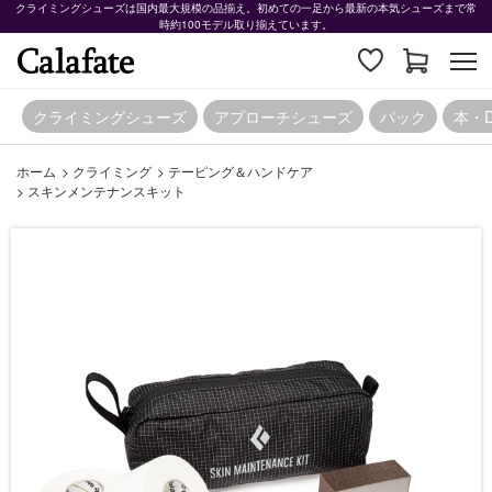
クライミングシューズは国内最大規模の品揃え。初めての一足から最新の本気シューズまで常
時約100モデル取り揃えています。
クライミングシューズ
アプローチシューズ
パック
本・
ホーム
>
クライミング
>
テーピング＆ハンドケア
>
スキンメンテナンスキット