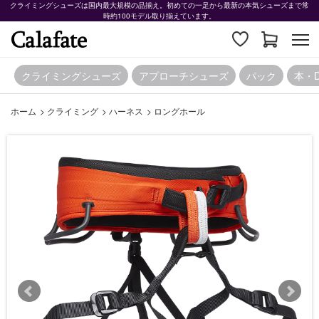
クライミングシューズは国内最大規模の品揃え。初めての一足から最新の本気シューズまで常
時約100モデル取り揃えています。
クライミングシューズ
アプローチシューズ
パック
本・
ホーム
>
クライミング
>
ハーネス
>
ロングホール