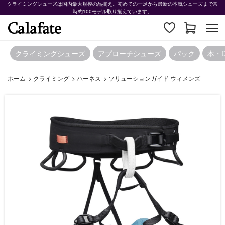
クライミングシューズは国内最大規模の品揃え。初めての一足から最新の本気シューズまで常
時約100モデル取り揃えています。
クライミングシューズ
アプローチシューズ
パック
本・
ホーム
>
クライミング
>
ハーネス
>
ソリューションガイド ウィメンズ