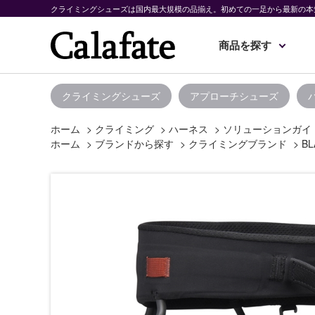
クライミングシューズは国内最大規模の品揃え。初めての一足から最新の本
商品を探す
クライミングシューズ
アプローチシューズ
ホーム
>
クライミング
>
ハーネス
>
ソリューションガイ
ホーム
>
ブランドから探す
>
クライミングブランド
>
BL