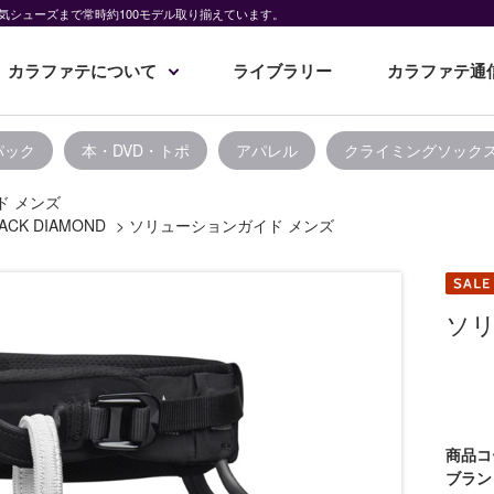
気シューズまで常時約100モデル取り揃えています。
カラファテについて
ライブラリー
カラファテ通
パック
本・DVD・トポ
アパレル
クライミングソック
ド メンズ
ACK DIAMOND
>
ソリューションガイド メンズ
ソリ
商品コ
ブラン