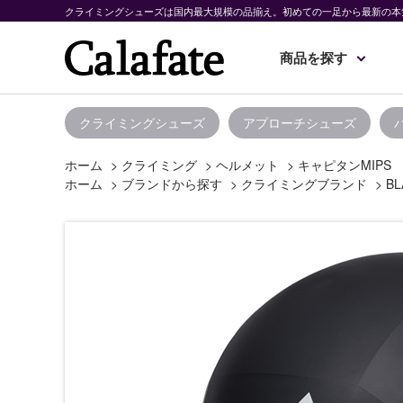
クライミングシューズは国内最大規模の品揃え。初めての一足から最新の本
商品を探す
クライミングシューズ
アプローチシューズ
ホーム
>
クライミング
>
ヘルメット
>
キャピタンMIPS
ホーム
>
ブランドから探す
>
クライミングブランド
>
BL