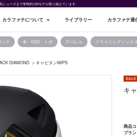
気シューズまで常時約100モデル取り揃えています。
カラファテについて
ライブラリー
カラファテ通
パック
本・DVD・トポ
アパレル
クライミングソック
ACK DIAMOND
>
キャピタンMIPS
キャ
商品コ
ブラン