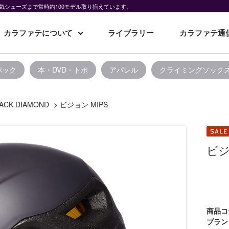
気シューズまで常時約100モデル取り揃えています。
カラファテについて
ライブラリー
カラファテ通
パック
本・DVD・トポ
アパレル
クライミングソック
ACK DIAMOND
>
ビジョン MIPS
ビジ
商品コ
ブラン