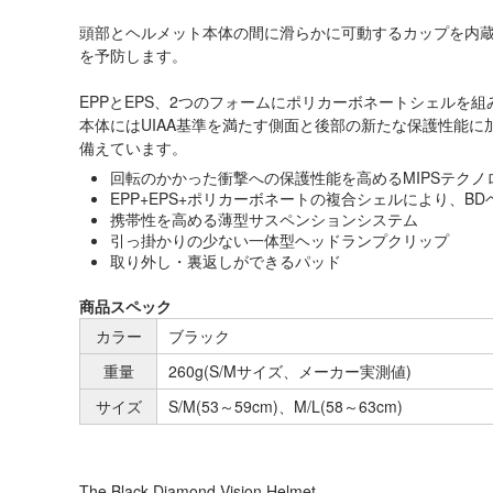
頭部とヘルメット本体の間に滑らかに可動するカップを内
を予防します。
EPPとEPS、2つのフォームにポリカーボネートシェルを
本体にはUIAA基準を満たす側面と後部の新たな保護性能
備えています。
回転のかかった衝撃への保護性能を高めるMIPSテクノ
EPP+EPS+ポリカーボネートの複合シェルにより、B
携帯性を高める薄型サスペンションシステム
引っ掛かりの少ない一体型ヘッドランプクリップ
取り外し・裏返しができるパッド
商品スペック
カラー
ブラック
重量
260g(S/Mサイズ、メーカー実測値)
サイズ
S/M(53～59cm)、M/L(58～63cm)
The Black Diamond Vision Helmet