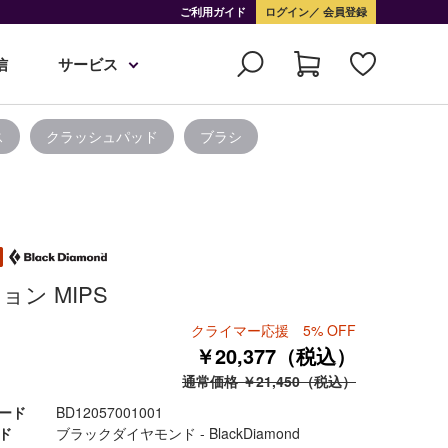
ご利用ガイド
ログイン
会員登録
信
サービス
ス
クラッシュパッド
ブラシ
ョン MIPS
クライマー応援 5% OFF
￥20,377（税込）
通常価格 ￥21,450（税込）
ード
BD12057001001
ド
ブラックダイヤモンド - BlackDiamond