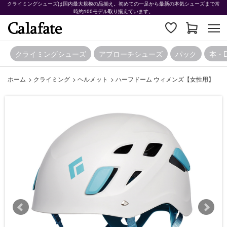
クライミングシューズは国内最大規模の品揃え。初めての一足から最新の本気シューズまで常
時約100モデル取り揃えています。
クライミングシューズ
アプローチシューズ
パック
本・
ホーム
>
クライミング
>
ヘルメット
>
ハーフドーム ウィメンズ【女性用】