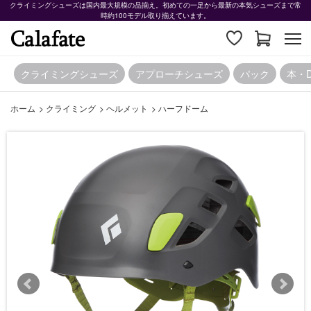
クライミングシューズは国内最大規模の品揃え。初めての一足から最新の本気シューズまで常
時約100モデル取り揃えています。
クライミングシューズ
アプローチシューズ
パック
本・
ホーム
>
クライミング
>
ヘルメット
>
ハーフドーム