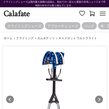
クライミングシューズは国内最大規模の品揃え。初めての一足から最新の本気シューズまで常
時約100モデル取り揃えています。
クライミングシューズ
アプローチシューズ
パック
本・
ホーム
>
クライミング
>
カム＆ナッツ
>
キャメロット ウルトラライト