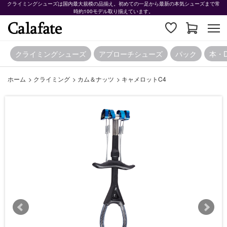
クライミングシューズは国内最大規模の品揃え。初めての一足から最新の本気シューズまで常
時約100モデル取り揃えています。
クライミングシューズ
アプローチシューズ
パック
本・
ホーム
>
クライミング
>
カム＆ナッツ
>
キャメロットC4