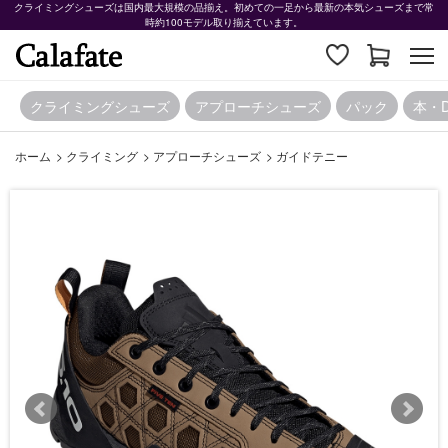
クライミングシューズは国内最大規模の品揃え。初めての一足から最新の本気シューズまで常
時約100モデル取り揃えています。
クライミングシューズ
アプローチシューズ
パック
本・
ホーム
>
クライミング
>
アプローチシューズ
>
ガイドテニー