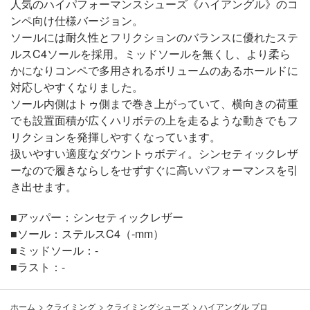
人気のハイパフォーマンスシューズ《ハイアングル》のコ
ンペ向け仕様バージョン。
ソールには耐久性とフリクションのバランスに優れたステ
ルスC4ソールを採用。ミッドソールを無くし、より柔ら
かになりコンペで多用されるボリュームのあるホールドに
対応しやすくなりました。
ソール内側はトゥ側まで巻き上がっていて、横向きの荷重
でも設置面積が広くハリボテの上を走るような動きでもフ
リクションを発揮しやすくなっています。
扱いやすい適度なダウントゥボディ。シンセティックレザ
ーなので履きならしをせずすぐに高いパフォーマンスを引
き出せます。
■アッパー：シンセティックレザー
■ソール：ステルスC4（-mm）
■ミッドソール：-
■ラスト：-
ホーム
>
クライミング
>
クライミングシューズ
>
ハイアングル プロ