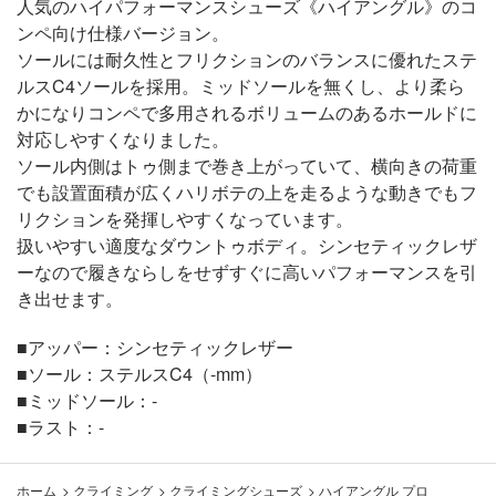
人気のハイパフォーマンスシューズ《ハイアングル》のコ
ンペ向け仕様バージョン。
ソールには耐久性とフリクションのバランスに優れたステ
ルスC4ソールを採用。ミッドソールを無くし、より柔ら
かになりコンペで多用されるボリュームのあるホールドに
対応しやすくなりました。
ソール内側はトゥ側まで巻き上がっていて、横向きの荷重
でも設置面積が広くハリボテの上を走るような動きでもフ
リクションを発揮しやすくなっています。
扱いやすい適度なダウントゥボディ。シンセティックレザ
ーなので履きならしをせずすぐに高いパフォーマンスを引
き出せます。
■アッパー：シンセティックレザー
■ソール：ステルスC4（-mm）
■ミッドソール：-
■ラスト：-
ホーム
>
クライミング
>
クライミングシューズ
>
ハイアングル プロ