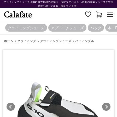
クライミングシューズは国内最大規模の品揃え。初めての一足から最新の本気シューズまで常
時約100モデル取り揃えています。
クライミングシューズ
アプローチシューズ
パック
本・
ホーム
>
クライミング
>
クライミングシューズ
>
ハイアングル