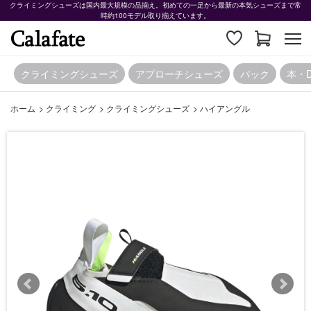
クライミングシューズは国内最大規模の品揃え。初めての一足から最新の本気シューズまで常
時約100モデル取り揃えています。
クライミングシューズ
アプローチシューズ
パック
本・
ホーム
>
クライミング
>
クライミングシューズ
>
ハイアングル