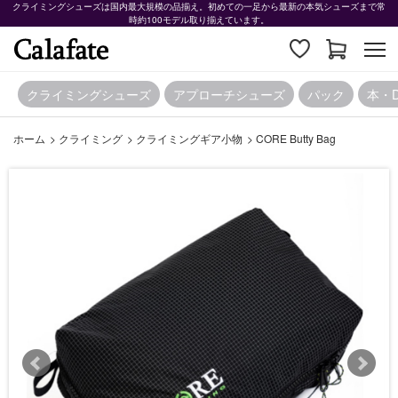
クライミングシューズは国内最大規模の品揃え。初めての一足から最新の本気シューズまで常
時約100モデル取り揃えています。
クライミングシューズ
アプローチシューズ
パック
本・
ホーム
>
クライミング
>
クライミングギア小物
>
CORE Butty Bag