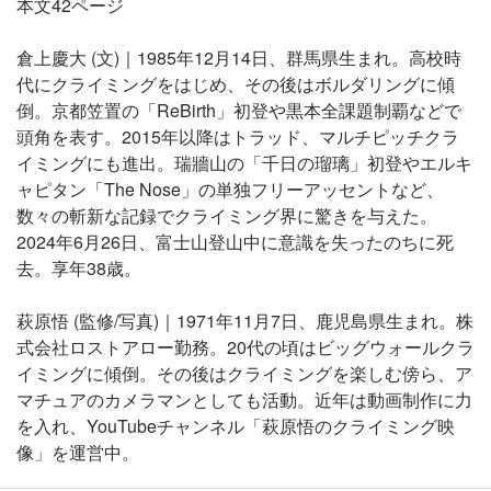
本文42ページ
倉上慶大 (文)｜1985年12月14日、群馬県生まれ。高校時
代にクライミングをはじめ、その後はボルダリングに傾
倒。京都笠置の「ReBirth」初登や黒本全課題制覇などで
頭角を表す。2015年以降はトラッド、マルチピッチクラ
イミングにも進出。瑞牆山の「千日の瑠璃」初登やエルキ
ャピタン「The Nose」の単独フリーアッセントなど、
数々の斬新な記録でクライミング界に驚きを与えた。
2024年6月26日、富士山登山中に意識を失ったのちに死
去。享年38歳。
萩原悟 (監修/写真)｜1971年11月7日、鹿児島県生まれ。株
式会社ロストアロー勤務。20代の頃はビッグウォールクラ
イミングに傾倒。その後はクライミングを楽しむ傍ら、ア
マチュアのカメラマンとしても活動。近年は動画制作に力
を入れ、YouTubeチャンネル「萩原悟のクライミング映
像」を運営中。