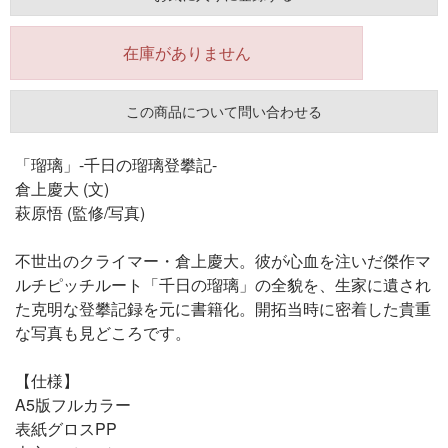
在庫がありません
この商品について問い合わせる
「瑠璃」-千日の瑠璃登攀記-
倉上慶大 (文)
萩原悟 (監修/写真)
不世出のクライマー・倉上慶大。彼が心血を注いだ傑作マ
ルチピッチルート「千日の瑠璃」の全貌を、生家に遺され
た克明な登攀記録を元に書籍化。開拓当時に密着した貴重
な写真も見どころです。
【仕様】
A5版フルカラー
表紙グロスPP