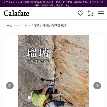
クライミングシューズは国内最大規模の品揃え。初めての一足から最新の本気シューズまで常
時約100モデル取り揃えています。
ホーム
>
トポ・本
>
「瑠璃」-千日の瑠璃登攀記-