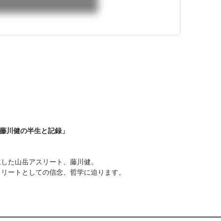
ト 藤川健の半生と記録」
樹立した山岳アスリート、藤川健。
スリートとしての信念、哲学に迫ります。