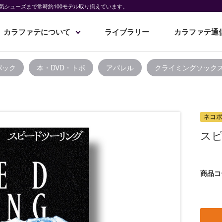
気シューズまで常時約100モデル取り揃えています。
カラファテについて
ライブラリー
カラファテ通
パック
本・DVD・トポ
アパレル
クライミングソック
ス
商品コ