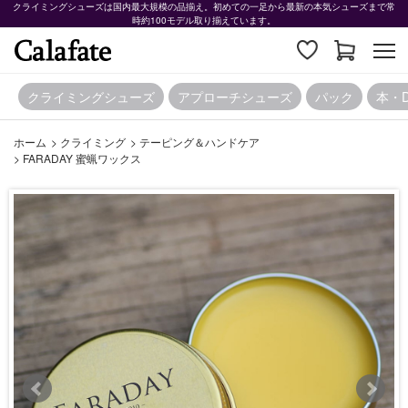
クライミングシューズは国内最大規模の品揃え。初めての一足から最新の本気シューズまで常
時約100モデル取り揃えています。
クライミングシューズ
アプローチシューズ
パック
本・
ホーム
>
クライミング
>
テーピング＆ハンドケア
>
FARADAY 蜜蝋ワックス