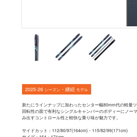
2025-26
・継続
シーズン
モデル
新たにラインナップに加わったセンター幅80mm代の軽量
回転性の面で有利なシングルキャンバーのボディーにノーマ
み出すコントロール性と軽快な乗り味が魅力です。
サイドカット：112/80/97(164cm)・115/82/99(171cm)
サイズ：164・171cm