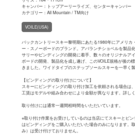
キャンバー：トップアーリーライズ、センターキャンバー
カテゴリー：All Mountain / TM向け
VOILE
(USA)
バックカントリースキー黎明期にあたる1980年にアメリ
ー・スノーボードのブランド。アバランチショベルを製品
サリーやビンディングの開発に着手、数々のオリジナルアイ
ボードの開発、製品化を成し遂げ、このVOILE規格が後
きました。ワイドタイプのステップソールスキーを一早く
【ビンディングの取り付けについて】
スキーにビンディングの取り付け加工を依頼される場合は
工賃はモデルや組み合わせにより金額が異なります。詳し
取り付けには通常一週間程時間をいただいています。
※取り付け作業をお受けしているのは当店にてスキーとビン
はビンディングをご購入いただいた場合のみになります。
み）は受け付けておりません。