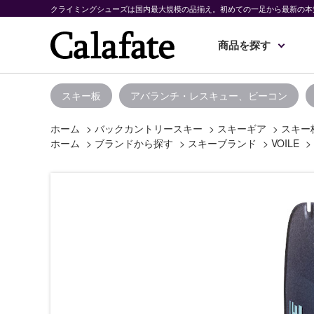
クライミングシューズは国内最大規模の品揃え。初めての一足から最新の本
商品を探す
スキー板
アバランチ・レスキュー、ビーコン
ホーム
>
バックカントリースキー
>
スキーギア
>
スキー
ホーム
>
ブランドから探す
>
スキーブランド
>
VOILE
>