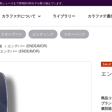
気シューズまで常時約100モデル取り揃えています。
カラファテについて
ライブラリー
カラファテ通
スキーブーツ
ビンディング
スキーパック
板
>
エンデバー (ENDEAVOR)
エンデバー (ENDEAVOR)
エン
商品コ
ブラン
個別送