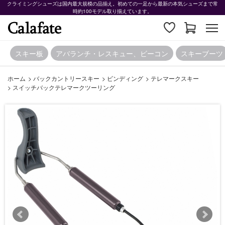
クライミングシューズは国内最大規模の品揃え。初めての一足から最新の本気シューズまで常
時約100モデル取り揃えています。
スキー板
アバランチ・レスキュー、ビーコン
スキーブーツ
ホーム
>
バックカントリースキー
>
ビンディング
>
テレマークスキー
>
スイッチバックテレマークツーリング