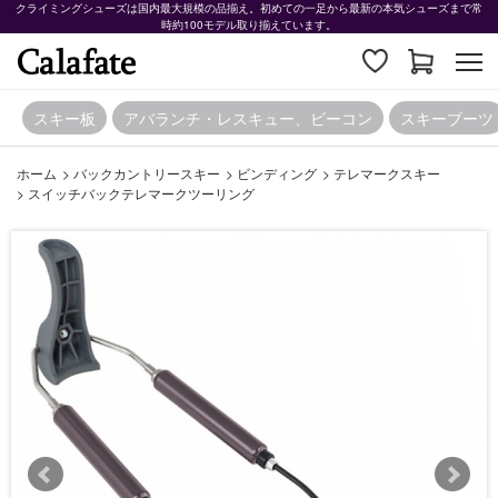
クライミングシューズは国内最大規模の品揃え。初めての一足から最新の本気シューズまで常
時約100モデル取り揃えています。
スキー板
アバランチ・レスキュー、ビーコン
スキーブーツ
ホーム
>
バックカントリースキー
>
ビンディング
>
テレマークスキー
>
スイッチバックテレマークツーリング