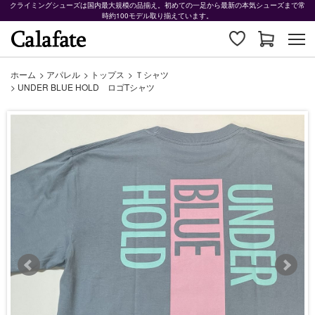
クライミングシューズは国内最大規模の品揃え。初めての一足から最新の本気シューズまで常
時約100モデル取り揃えています。
ホーム
>
アパレル
>
トップス
>
Ｔシャツ
>
UNDER BLUE HOLD ロゴTシャツ