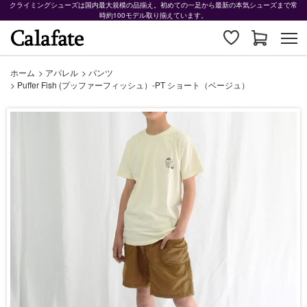
クライミングシューズは国内最大規模の品揃え。初めての一足から最新の本気シューズまで常
時約100モデル取り揃えています。
ホーム
>
アパレル
>
パンツ
>
Puffer Fish (プッファーフィッシュ）-PT ショート（ベージュ）