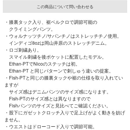
この商品について問い合わせる
・膝裏タック入り、裾ベルクロで調節可能の
クライミングパンツ。
・ウォルナッツチノ/サパンチノはストレッチチノ使用。
インディゴ8ozは岡山井原のストレッチデニム。
・ロゴ刺繍あり。
スマイル刺繍を後ポケットに配置したモデル。
Ethan-PTでNicoのステッチは初。
Ethan-PT と同じパターンで刺しゅう違いの提案。
・Fish-PTと同じの膝裏タックや裾の仕様を取り入れてい
ますが
サイズ感はデニムパンツのサイズ感になります。
Fish-PTのサイズ感とは異なりますので
Fishパンツのサイズと見比べてご確認ください。
・股下にガゼットクロッチ入りで足上げがよく動きを妨げ
ません。
・ウエストはドローコード入りで調節可能。