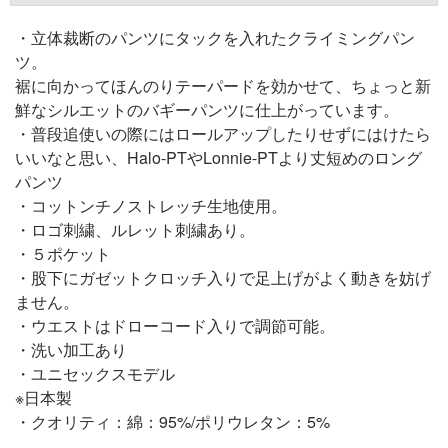
・立体裁断のパンツにタックを入れたクライミングパン
ツ。
裾に向かってほんのりテーパードを効かせて、ちょっと新
鮮なシルエットのバギーパンツに仕上がっています。
・普段追使いの際にはロールアップしたりせずにはけたら
いいなと思い、Halo-PTやLonnie-PTより丈短めのロング
パンツ
・コットンチノストレッチ生地使用。
・ロゴ刺繍、ルレット刺繍あり。
・５ポケット
・股下にガゼットクロッチ入りで足上げがよく動きを妨げ
ません。
・ウエストはドローコード入りで調節可能。
・洗い加工あり
・ユニセックスモデル
※日本製
・クオリティ：綿：95%/ポリウレタン：5%