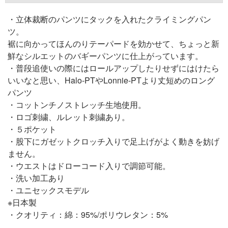
・立体裁断のパンツにタックを入れたクライミングパン
ツ。
裾に向かってほんのりテーパードを効かせて、ちょっと新
鮮なシルエットのバギーパンツに仕上がっています。
・普段追使いの際にはロールアップしたりせずにはけたら
いいなと思い、Halo-PTやLonnie-PTより丈短めのロング
パンツ
・コットンチノストレッチ生地使用。
・ロゴ刺繍、ルレット刺繍あり。
・５ポケット
・股下にガゼットクロッチ入りで足上げがよく動きを妨げ
ません。
・ウエストはドローコード入りで調節可能。
・洗い加工あり
・ユニセックスモデル
※日本製
・クオリティ：綿：95%/ポリウレタン：5%