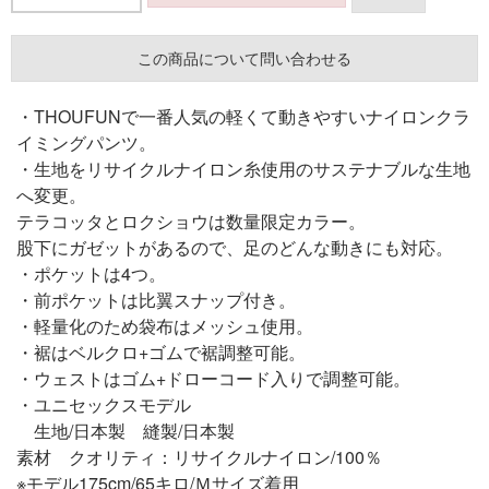
この商品について問い合わせる
・THOUFUNで一番人気の軽くて動きやすいナイロンクラ
イミングパンツ。
・生地をリサイクルナイロン糸使用のサステナブルな生地
へ変更。
テラコッタとロクショウは数量限定カラー。
股下にガゼットがあるので、足のどんな動きにも対応。
・ポケットは4つ。
・前ポケットは比翼スナップ付き。
・軽量化のため袋布はメッシュ使用。
・裾はベルクロ+ゴムで裾調整可能。
・ウェストはゴム+ドローコード入りで調整可能。
・ユニセックスモデル
生地/日本製 縫製/日本製
素材 クオリティ：リサイクルナイロン/100％
※モデル175cm/65キロ/Ｍサイズ着用