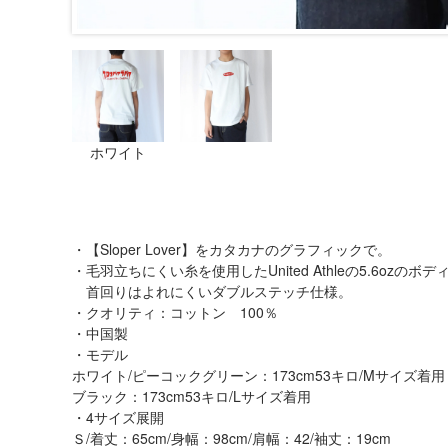
ホワイト
・【Sloper Lover】をカタカナのグラフィックで。
・毛羽立ちにくい糸を使用したUnited Athleの5.6ozのボ
首回りはよれにくいダブルステッチ仕様。
・クオリティ：コットン 100％
・中国製
・モデル
ホワイト/ピーコックグリーン：173cm53キロ/Mサイズ着用
ブラック：173cm53キロ/Lサイズ着用
・4サイズ展開
Ｓ/着丈：65cm/身幅：98cm/肩幅：42/袖丈：19cm