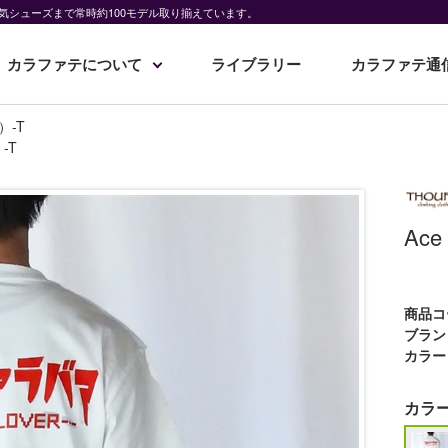
気シューズまで常時約100モデル取り揃えています。
カラファテについて
ライブラリー
カラファテ通
）-T
-T
Ac
商品コ
ブラン
カラー
カラ