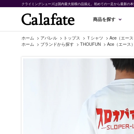
クライミングシューズは国内最大規模の品揃え。初めての一足から最新の本
商品を探す
ホーム
>
アパレル
>
トップス
>
Ｔシャツ
>
Ace（エース
ホーム
>
ブランドから探す
>
THOUFUN
>
Ace（エース）