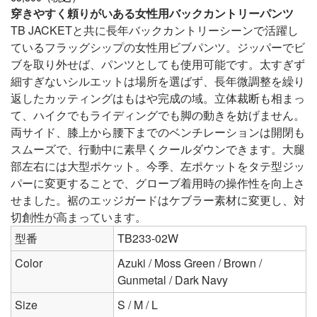
穿きやすく頼りがいある女性用バックカントリーパンツ
TB JACKETと共に長年バックカントリーシーンで活躍し
ているフラッグシップの女性用ビブパンツ。ジッパーでビ
ブを取り外せば、パンツとしても使用可能です。太すぎず
細すぎないシルエットは場所を選ばず、長年微調整を繰り
返したカッティングはもはや完成の域。立体裁断も相まっ
て、ハイクでもライディングでも脚の動きを妨げません。
両サイド、膝上から腰下までのベンチレーションは開閉も
スムーズで、行動中に素早くクールダウンできます。大腿
部左右には大型ポケット。今季、左ポケットをタテ型ジッ
パーに変更することで、グローブ着用時の操作性を向上さ
せました。裾のエッジガードはケブラー素材に変更し、対
切創性が高まっています。
型番
TB233-02W
Color
Azuki / Moss Green / Brown /
Gunmetal / Dark Navy
Size
S / M / L