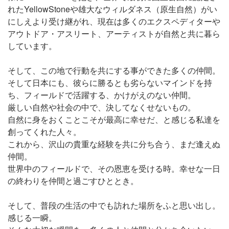
れたYellowStoneや雄大なウィルダネス（原生自然）がい
にしえより受け継がれ、現在は多くのエクスペディターや
アウトドア・アスリート、アーティストが自然と共に暮ら
しています。
そして、この地で行動を共にする事ができた多くの仲間。
そして日本にも、彼らに勝るとも劣らないマインドを持
ち、フィールドで活躍する、かけがえのない仲間。
厳しい自然や社会の中で、決してなくせないもの。
自然に身をおくことこそが最高に幸せだ、と感じる私達を
創ってくれた人々。
これから、沢山の貴重な経験を共に分ち合う、まだ逢えぬ
仲間。
世界中のフィールドで、その恩恵を受ける時。幸せな一日
の終わりを仲間と過ごすひととき。
そして、普段の生活の中でも訪れた場所をふと思い出し。
感じる一瞬。