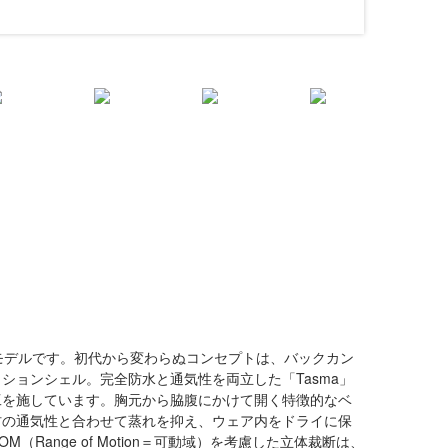
モデルです。初代から変わらぬコンセプトは、バックカン
ションシェル。完全防水と通気性を両立した「Tasma」
工を施しています。胸元から脇腹にかけて開く特徴的なベ
材の通気性と合わせて蒸れを抑え、ウェア内をドライに保
Range of Motion＝可動域）を考慮した立体裁断は、