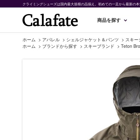
クライミングシューズは国内最大規模の品揃え。初めての一足から最新の本
商品を探す
ホーム
>
アパレル
>
シェルジャケット＆パンツ
>
スキー
ホーム
>
ブランドから探す
>
スキーブランド
>
Teton Bro