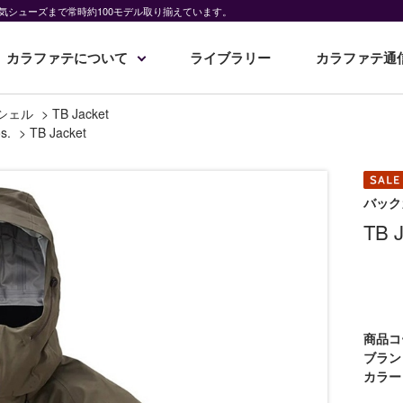
気シューズまで常時約100モデル取り揃えています。
カラファテについて
ライブラリー
カラファテ通
シェル
>
TB Jacket
s.
>
TB Jacket
バック
TB J
商品コ
ブラン
カラー