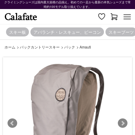
クライミングシューズは国内最大規模の品揃え。初めての一足から最新の本気シューズまで常
時約100モデル取り揃えています。
スキー板
アバランチ・レスキュー、ビーコン
スキーブーツ
ホーム
>
バックカントリースキー
>
パック
>
Amauti