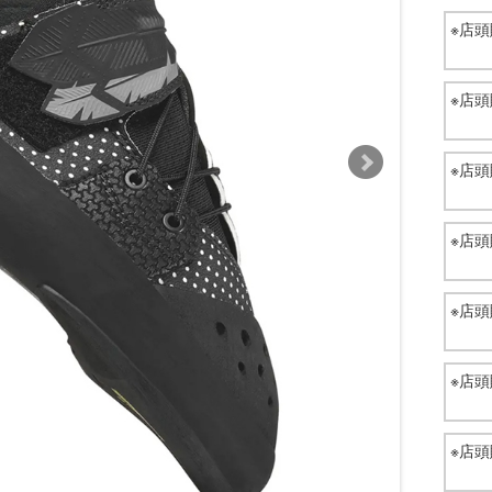
※
※
※
※
※
※
※