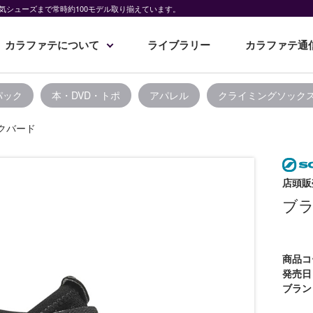
気シューズまで常時約100モデル取り揃えています。
カラファテについて
ライブラリー
カラファテ通
パック
本・DVD・トポ
アパレル
クライミングソック
クバード
店頭販
ブ
商品コ
発売日
ブラン