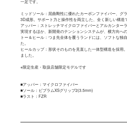
一足です。
ミッドソール：屈曲剛性に優れたカーボンファイバー、グ
3D成形。サポート力と操作性を両立した、全く新しい構造
アッパー：ストレッチマイクロファイバーとアルカンター
実現するほか、新開発のテンションシステムが、横方向へ
トー＆ヒール：つま先全体を覆うランドには、ソフトな独自
た。
ヒールカップ：形状そのものを見直した一体型構造を採用。
ました。
※限定生産・取扱店舗限定モデルです
■アッパー：マイクロファイバー
■ソール：ビブラムXSグリップ2(3.5mm)
■ラスト：FZR