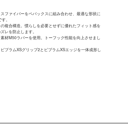
ラスファイバーをペバックスに組み合わせ、最適な形状に
です。
ラの複合構造。慣らしを必要とせずに優れたフィット感を
のズレを防止します。
素材M50ラバーを使用。トーフック性能を向上させまし
ビブラムXSグリップ2とビブラムXSエッジを一体成形し