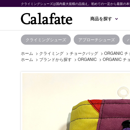
クライミングシューズは国内最大規模の品揃え。初めての一足から最新の本
商品を探す
クライミングシューズ
アプローチシューズ
ホーム
>
クライミング
>
チョークバッグ
>
ORGANIC
ホーム
>
ブランドから探す
>
ORGANIC
>
ORGANIC 