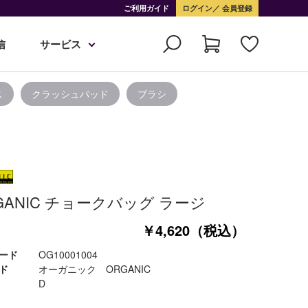
ご利用ガイド
ログイン
会員登録
信
サービス
ス
クラッシュパッド
ブラシ
GANIC チョークバッグ ラージ
￥4,620（税込）
ード
OG10001004
ド
オーガニック ORGANIC
D