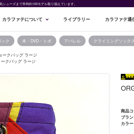
気シューズまで常時約100モデル取り揃えています。
カラファテについて
ライブラリー
カラファテ通
パック
本・DVD・トポ
アパレル
クライミングソック
 チョークバッグ ラージ
チョークバッグ ラージ
OR
商品コ
ブラン
カラー