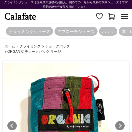
クライミングシューズは国内最大規模の品揃え。初めての一足から最新の本気シューズまで常
時約100モデル取り揃えています。
クライミングシューズ
アプローチシューズ
パック
本・
ホーム
>
クライミング
>
チョークバッグ
>
ORGANIC チョークバッグ ラージ