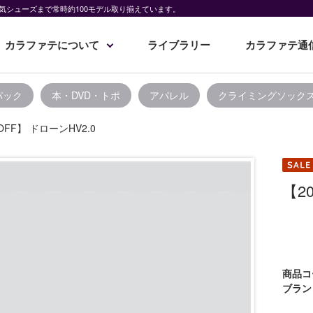
気シューズまで常時約100モデル取り揃えています。
カラファテについて
ライブラリー
カラファテ通
パック
本・DVD・トポ
アパレル
クライミングソック
OFF】 ドローンHV2.0
【2
商品コ
ブラン