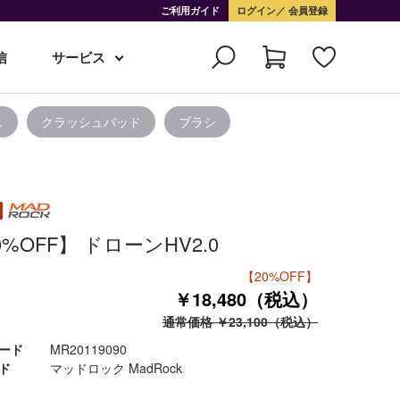
ご利用ガイド
ログイン
会員登録
信
サービス
ス
クラッシュパッド
ブラシ
0%OFF】 ドローンHV2.0
【20%OFF】
￥18,480（税込）
通常価格 ￥23,100（税込）
ード
MR20119090
ド
マッドロック MadRock