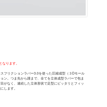
となります。
スフリクションラバー3.0を使った圧縮成型（３Dモール
ション。つま先から踵まで、全てを立体成型ラバーで包ま
ぎ目がなく、連続した立体形状で足型にピッタリとフィッ
能にします。