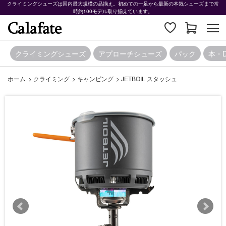
クライミングシューズは国内最大規模の品揃え。初めての一足から最新の本気シューズまで常
時約100モデル取り揃えています。
クライミングシューズ
アプローチシューズ
パック
本・
ホーム
>
クライミング
>
キャンピング
>
JETBOIL スタッシュ