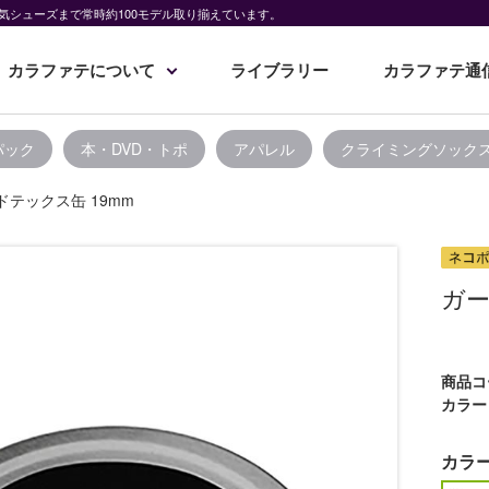
気シューズまで常時約100モデル取り揃えています。
カラファテについて
ライブラリー
カラファテ通
パック
本・DVD・トポ
アパレル
クライミングソック
ドテックス缶 19mm
ガー
商品コ
カラー
カラ